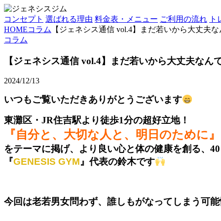
コンセプト
選ばれる理由
料金表・メニュー
ご利用の流れ
ト
HOME
コラム
【ジェネシス通信 vol.4】まだ若いから大丈夫
コラム
【ジェネシス通信 vol.4】まだ若いから大丈夫なん
2024/12/13
いつもご覧いただきありがとうございます
東灘区・JR住吉駅より徒歩1分の超好立地！
『自分と、大切な人と、明日のために』
をテーマに掲げ、より良い心と体の健康を創る、40
『
GENESIS GYM
』
代表の鈴木です
今回は老若男女問わず、誰しもがなってしまう可能