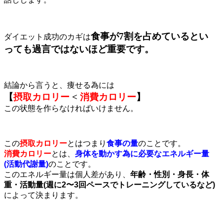
食事が7割を占めているとい
ダイエット成功のカギは
っても過言ではないほど重要です。
結論から言うと、痩せる為には
【
摂取カロリー
<
消費カロリー
】
この状態を作らなければいけません。
この
摂取カロリー
とはつまり
食事の量
のことです。
消費カロリー
とは、
身体を動かす為に必要なエネルギー量
(活動代謝量)
のことです。
このエネルギー量は個人差があり、
年齢
・性別・身長・体
重・活動量(週に2〜3回ペースでトレーニングしているなど)
によって決まります。