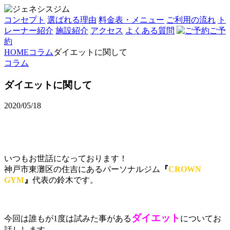
コンセプト
選ばれる理由
料金表・メニュー
ご利用の流れ
ト
レーナー紹介
施設紹介
アクセス
よくある質問
ご予
約
HOME
コラム
ダイエットに関して
コラム
ダイエットに関して
2020/05/18
いつもお世話になっております！
神戸市東灘区の住吉にあるパーソナルジム
『
CROWN
GYM
』
代表の鈴木です。
ダイエット
今回は誰もが1度は試みた事がある
についてお
話しします。