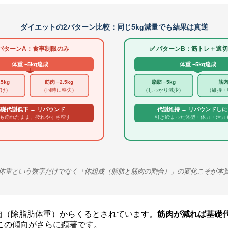
ダイエットの2パターン比較：同じ5kg減量でも結果は真逆
 パターンA：食事制限のみ
✅ パターンB：筋トレ＋適
体重 −5kg達成
体重 −5kg達成
5kg
筋肉 −2.5kg
脂肪 −5kg
筋肉
だけ）
（同時に喪失）
（しっかり減少）
（維持・
礎代謝低下 → リバウンド
代謝維持 → リバウンドし
も崩れたまま、疲れやすさ増す
引き締まった体型・体力・活力
体重という数字だけでなく「体組成（脂肪と筋肉の割合）」の変化こそが本
筋肉（除脂肪体重）からくるとされています。
筋肉が減れば基礎
はこの傾向がさらに顕著です。