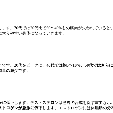
します。70代では20代比で30〜40%もの筋肉が失われている
に太りやすい身体になっていきます。
です。20代をピークに、
40代では約5〜10%、50代ではさら
肉量の減少です。
かに低下
します。テストステロンは筋肉の合成を促す重要なホ
エストロゲンが急激に低下
します。エストロゲンには体脂肪の分