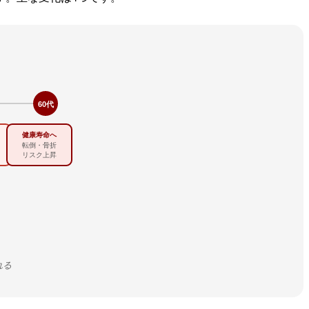
60代
健康寿命へ
転倒・骨折
リスク上昇
れる