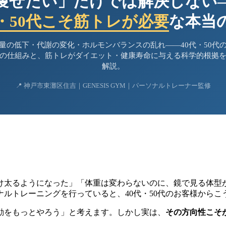
痩せたい」だけでは解決しない
代・50代こそ筋トレが必要
な本当
量の低下・代謝の変化・ホルモンバランスの乱れ——40代・50代
の仕組みと、筋トレがダイエット・健康寿命に与える科学的根拠
解説。
📍 神戸市東灘区住吉｜GENESIS GYM｜パーソナルトレーナー監修
け太るようになった」「体重は変わらないのに、鏡で見る体型
ルトレーニングを行っていると、40代・50代のお客様からこ
動をもっとやろう」と考えます。しかし実は、
その方向性こそ