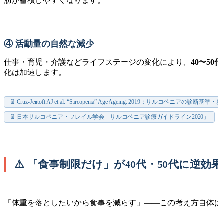
肪が蓄積しやすくなります。
④ 活動量の自然な減少
仕事・育児・介護などライフステージの変化により、
40〜
化は加速します。
📄 Cruz-Jentoft AJ et al. “Sarcopenia” Age Ageing. 2019：サルコペニア
📄 日本サルコペニア・フレイル学会「サルコペニア診療ガイドライン2020」
⚠️ 「食事制限だけ」が40代・50代に逆
「体重を落としたいから食事を減らす」——この考え方自体