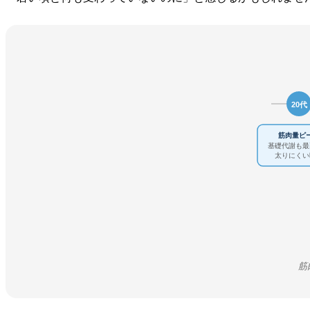
20代
筋肉量ピ
基礎代謝も最
太りにくい
筋