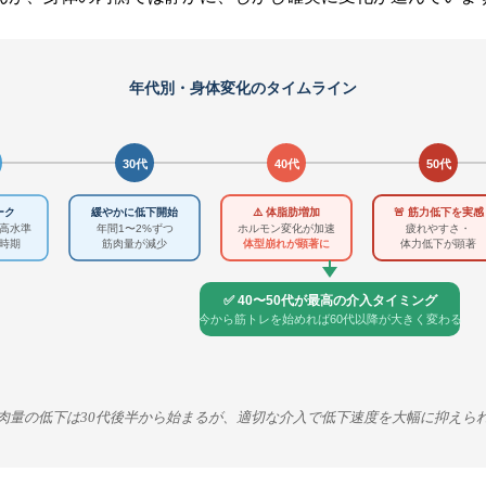
年代別・身体変化のタイムライン
30代
40代
50代
⚠️ 体脂肪増加
ーク
緩やかに低下開始
🚨 筋力低下を実感
高水準
年間1〜2%ずつ
ホルモン変化が加速
疲れやすさ・
時期
筋肉量が減少
体型崩れが顕著に
体力低下が顕著
✅ 40〜50代が最高の介入タイミング
今から筋トレを始めれば60代以降が大きく変わる
肉量の低下は30代後半から始まるが、適切な介入で低下速度を大幅に抑えら