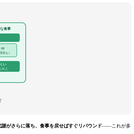
切な食事
 ±0
増加も）
にくい
も向上
質
代謝がさらに落ち、食事を戻せばすぐリバウンド
——これが多