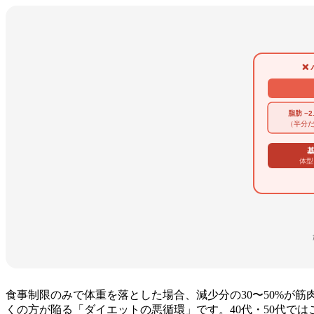
❌
脂肪 −2.
（半分
基
体型
食事制限のみで体重を落とした場合、減少分の30〜50%が
くの方が陥る「ダイエットの悪循環」です。40代・50代で