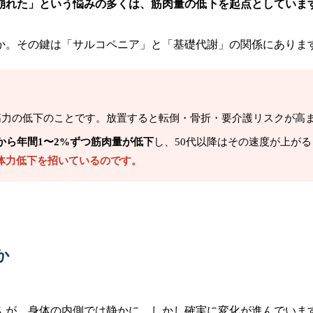
が崩れた」という悩みの多くは、筋肉量の低下を起点としていま
うか。その鍵は「サルコペニア」と「基礎代謝」の関係にありま
肉量・筋力の低下のことです。放置すると転倒・骨折・要介護リスクが
半から年間1〜2%ずつ筋肉量が低下
し、50代以降はその速度が上が
体力低下を招いているのです。
か
んが、身体の内側では静かに、しかし確実に変化が進んでいま